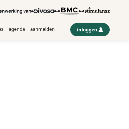
es
agenda
aanmelden
inloggen
(externe link)