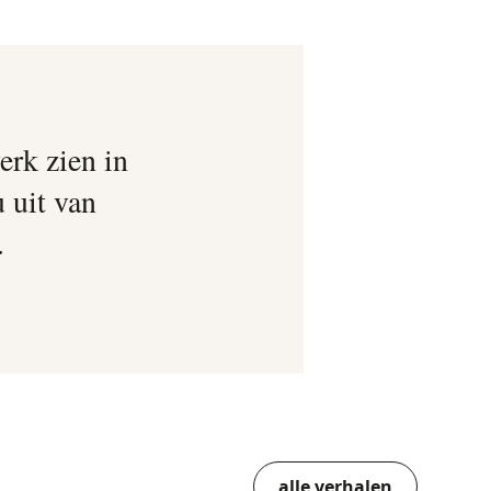
erk zien in
u uit van
.
alle verhalen