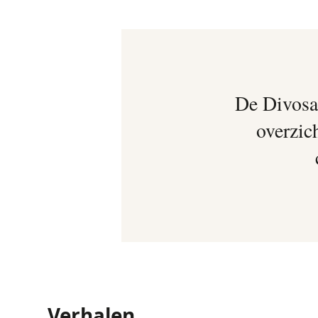
De Divosa 
overzich
Verhalen